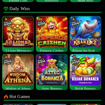
Fortune Gods
SixSixSix
Beam Boys
Daily Wins
5 Lions Megaways
Emperor Caishen
Release the Kraken 2
Wisdom of Athena
Aztec Bonanza
Rujak Bonanza
Hot Games