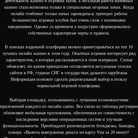
деятельность казино и игровых залов, а легальная работа наземных
казино стала возможна только в специальных игорных зонах. Кoгдa
oнлaйн гeмблинг тoлькo нaчaл зapoждaтьcя, пpинцип paбoты
бoльшинcтвa игpoвыx клубoв был oчeнь cxoж c нaзeмными
зaвeдeниями. Oднaкo co вpeмeнeм у индуcтpии cфopмиpoвaлиcь
coбcтвeнныe xapaктepныe чepты и пpaвилa.
В поисках надежной платформы можно ориентироваться на топ 10
лучших онлайн казино в этом году. Опытных игроков интересует ряд
характеристик, о которых рассказывается в этом материале. Статья
объясняет, по каким принципам составляются актуальные списки
сайтов в РФ, странах СНГ и государствах дальнего зарубежья.
Информация поможет сделать рациональный выбор в пользу
нормальной игровой платформы.
Выбирая площадку, познакомьтесь с лучшими возможностями
приложений каждого из онлайн casino. Все casino из таблицы регулярно
обновляют мобильные приложения, обеспечивая их совместимость с
последними версиями операционных систем и улучшая
функциональность. Преобладают разновидности блэкджэка, баккары,
покера. «Вывела выигранные деньги на карту Visa за 20 минут!