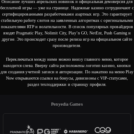
Описание лучших апрельских новинок и официальная демоверсия для
бесплатной игры — уже на странице. Надежные казино сотрудничают с
сертифицированными разработчиками азартных игр. Это гарантирует
стабильную работу слотов на заявленных алгоритмах с оригинальными
показателями RTP и волатильности. В список популярных провайдеров
входят Pragmatic Play, Nolimit City, Play’n GO, NetEnt, Push Gaming и
другие. Это происходит сразу после релиза игр на официальном сайте
производителя.
Переключаться между ними можно внизу главного меню, которое
находится слева. Вверху сайта расположены логотип казино, кнопки
для создания учетной записи и авторизации. По нажатию на меню Play
Now открываются ссылки на бонусы, дивизионы с VIP-статусами,
раздел техподдержки и страницу профиля.
Penyedia Games