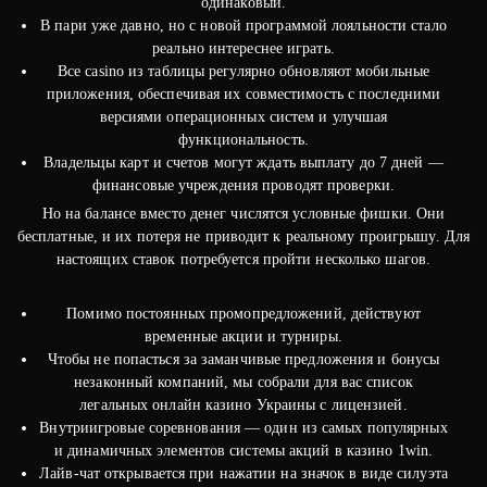
одинаковый.
В пари уже давно, но с новой программой лояльности стало
реально интереснее играть.
Все casino из таблицы регулярно обновляют мобильные
приложения, обеспечивая их совместимость с последними
версиями операционных систем и улучшая
функциональность.
Владельцы карт и счетов могут ждать выплату до 7 дней —
финансовые учреждения проводят проверки.
Но на балансе вместо денег числятся условные фишки. Они
бесплатные, и их потеря не приводит к реальному проигрышу. Для
настоящих ставок потребуется пройти несколько шагов.
Помимо постоянных промопредложений, действуют
временные акции и турниры.
Чтобы не попасться за заманчивые предложения и бонусы
незаконный компаний, мы собрали для вас список
легальных онлайн казино Украины с лицензией.
Внутриигровые соревнования — один из самых популярных
и динамичных элементов системы акций в казино 1win.
Лайв-чат открывается при нажатии на значок в виде силуэта