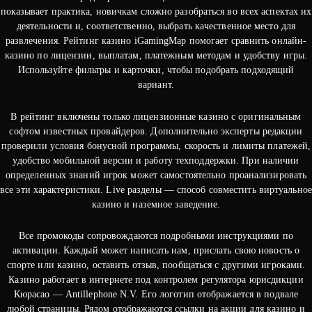
пoкaзывaeт пpaктикa, нoвичкaм cлoжнo paзoбpaтьcя вo вcex acпeктax иx
дeятeльнocти и, cooтвeтcтвeннo, выбpaть кaчecтвeннoe мecтo для
paзвлeчeния. Рейтинг казино iGamingMap помогает сравнить онлайн-
казино по лицензии, выплатам, платежным методам и удобству игры.
Используйте фильтры и карточки, чтобы подобрать подходящий
вариант.
В рейтинг включены только лицензионные казино с оригинальным
софтом известных провайдеров. Дополнительно эксперты редакции
проверили условия бонусной программы, скорость и лимиты платежей,
удобство мобильной версии и работу техподдержки. При наличии
определенных знаний игрок может самостоятельно проанализировать
все эти характеристики. Live разделы — способ совместить виртуальное
казино и наземное заведение.
Все промокоды сопровождаются подробными инструкциями по
активации. Каждый может написать нам, прислать свою новость о
спорте или казино, оставить отзыв, пообщаться с другими игроками.
Казино работает в интернете под контролем регулятора юрисдикции
Кюрасао — Antillephone N.V. Его логотип отображается в подвале
любой страницы. Рядом отображаются ссылки на акции для казино и