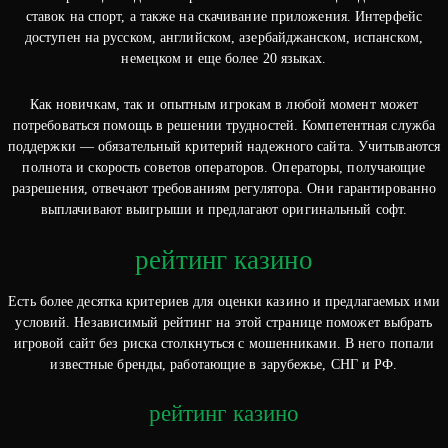
ставок на спорт, а также на скачивание приложения. Интерфейс
доступен на русском, английском, азербайджанском, испанском,
немецком и еще более 20 языках.
Как новичкам, так и опытным игрокам в любой момент может
потребоваться помощь в решении трудностей. Компетентная служба
поддержки — обязательный критерий надежного сайта. Учитываются
полнота и скорость советов операторов. Операторы, получающие
разрешения, отвечают требованиям регулятора. Они гарантированно
выплачивают выигрыши и предлагают оригинальный софт.
рейтинг казино
Есть более десятка критериев для оценки казино и предлагаемых ими
условий. Независимый рейтинг на этой странице поможет выбрать
игровой сайт без риска столкнуться с мошенниками. В него попали
известные бренды, работающие в зарубежье, СНГ и РФ.
рейтинг казино