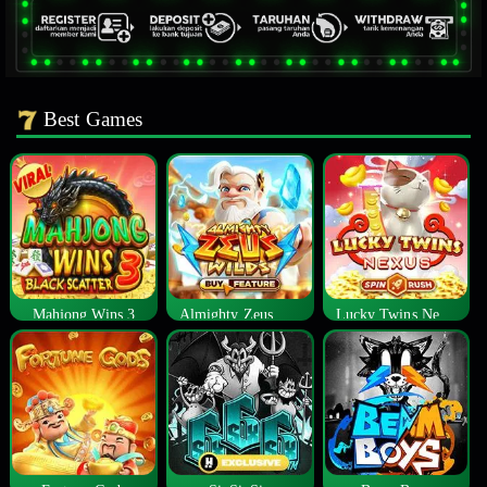
Best Games
Mahjong Wins 3
Almighty Zeus Wilds™
Lucky Twins Nexus