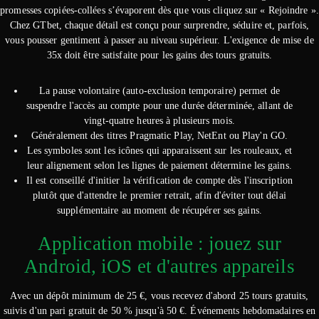
promesses copiées-collées s’évaporent dès que vous cliquez sur « Rejoindre ».
Chez GTbet, chaque détail est conçu pour surprendre, séduire et, parfois,
vous pousser gentiment à passer au niveau supérieur. L'exigence de mise de
35x doit être satisfaite pour les gains des tours gratuits.
La pause volontaire (auto-exclusion temporaire) permet de
suspendre l'accès au compte pour une durée déterminée, allant de
vingt-quatre heures à plusieurs mois.
Généralement des titres Pragmatic Play, NetEnt ou Play'n GO.
Les symboles sont les icônes qui apparaissent sur les rouleaux, et
leur alignement selon les lignes de paiement détermine les gains.
Il est conseillé d'initier la vérification de compte dès l'inscription
plutôt que d'attendre le premier retrait, afin d'éviter tout délai
supplémentaire au moment de récupérer ses gains.
Application mobile : jouez sur
Android, iOS et d'autres appareils
Avec un dépôt minimum de 25 €, vous recevez d'abord 25 tours gratuits,
suivis d'un pari gratuit de 50 % jusqu'à 50 €. Événements hebdomadaires en