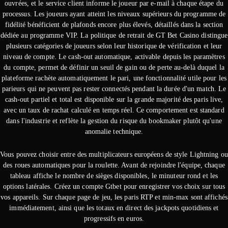
ouvrées, et le service client informe le joueur par e-mail à chaque étape du
processus. Les joueurs ayant atteint les niveaux supérieurs du programme de
fidélité bénéficient de plafonds encore plus élevés, détaillés dans la section
dédiée au programme VIP. La politique de retrait de GT Bet Casino distingue
plusieurs catégories de joueurs selon leur historique de vérification et leur
niveau de compte. Le cash-out automatique, activable depuis les paramètres
du compte, permet de définir un seuil de gain ou de perte au-delà duquel la
plateforme rachète automatiquement le pari, une fonctionnalité utile pour les
parieurs qui ne peuvent pas rester connectés pendant la durée d'un match. Le
cash-out partiel et total est disponible sur la grande majorité des paris live,
avec un taux de rachat calculé en temps réel. Ce comportement est standard
dans l'industrie et reflète la gestion du risque du bookmaker plutôt qu'une
anomalie technique.
Vous pouvez choisir entre des multiplicateurs européens de style Lightning ou
des roues automatiques pour la roulette. Avant de rejoindre l'équipe, chaque
tableau affiche le nombre de sièges disponibles, le minuteur rond et les
options latérales. Créez un compte Gtbet pour enregistrer vos choix sur tous
vos appareils. Sur chaque page de jeu, les paris RTP et min-max sont affichés
immédiatement, ainsi que les totaux en direct des jackpots quotidiens et
progressifs en euros.