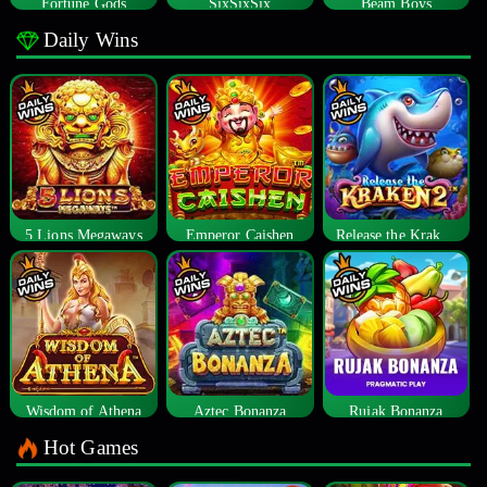
Fortune Gods
SixSixSix
Beam Boys
Daily Wins
5 Lions Megaways
Emperor Caishen
Release the Kraken 2
Wisdom of Athena
Aztec Bonanza
Rujak Bonanza
Hot Games