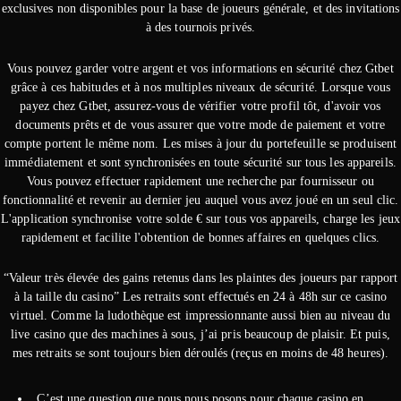
exclusives non disponibles pour la base de joueurs générale, et des invitations
à des tournois privés.
Vous pouvez garder votre argent et vos informations en sécurité chez Gtbet
grâce à ces habitudes et à nos multiples niveaux de sécurité. Lorsque vous
payez chez Gtbet, assurez-vous de vérifier votre profil tôt, d'avoir vos
documents prêts et de vous assurer que votre mode de paiement et votre
compte portent le même nom. Les mises à jour du portefeuille se produisent
immédiatement et sont synchronisées en toute sécurité sur tous les appareils.
Vous pouvez effectuer rapidement une recherche par fournisseur ou
fonctionnalité et revenir au dernier jeu auquel vous avez joué en un seul clic.
L'application synchronise votre solde € sur tous vos appareils, charge les jeux
rapidement et facilite l'obtention de bonnes affaires en quelques clics.
“Valeur très élevée des gains retenus dans les plaintes des joueurs par rapport
à la taille du casino” Les retraits sont effectués en 24 à 48h sur ce casino
virtuel. Comme la ludothèque est impressionnante aussi bien au niveau du
live casino que des machines à sous, j’ai pris beaucoup de plaisir. Et puis,
mes retraits se sont toujours bien déroulés (reçus en moins de 48 heures).
C’est une question que nous nous posons pour chaque casino en