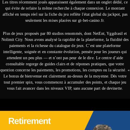
Les titres récemment joués apparaissent également dans un onglet dédié, ce
qui évite de refaire la même recherche à chaque connexion. Le montant
affiché en temps réel sur la fiche du jeu reflète l'état global du jackpot, pas
seulement les mises placées sur gt-bet-casino.fr.
Plus de jeux proposés par 80 studios renommés, dont NetEnt, Yggdrasil et
Nolimit City. Nous avons analysé la rapidité de la plateforme, la fluidité des
paiements et la richesse du catalogue de jeux. C’est une plateforme
intelligente, soignée et en constante évolution, pensée pour les joueurs qui
attendent un peu plus — et n’ont pas peur de le dire. Le centre d’aide
consultable regorge de guides clairs et de réponses pratiques, que votre
question concerne les paiements, les promotions, les comptes ou la sécurité. «
Le bonus de bienvenue est clairement au-dessus de la moyenne. Dès votre
tout premier spin, vous commencez à accumuler des points, et chaque jeu
vous fait avancer dans les niveaux VIP, sans aucune part de devinette.