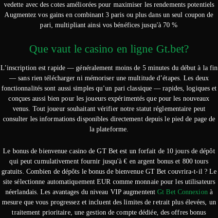
vedette avec des cotes améliorées pour maximiser les rendements potentiels
Augmentez vos gains en combinant 3 paris ou plus dans un seul coupon de
pari, multipliant ainsi vos bénéfices jusqu'à 70 %
Que vaut le casino en ligne Gt.bet?
L’inscription est rapide — généralement moins de 5 minutes du début à la fin
— sans rien télécharger ni mémoriser une multitude d’étapes. Les deux
fonctionnalités sont aussi simples qu’un pari classique — rapides, logiques et
conçues aussi bien pour les joueurs expérimentés que pour les nouveaux
venus. Tout joueur souhaitant vérifier notre statut réglementaire peut
consulter les informations disponibles directement depuis le pied de page de
la plateforme.
Le bonus de bienvenue casino de GT Bet est un forfait de 10 jours de dépôt
qui peut cumulativement fournir jusqu'à € en argent bonus et 800 tours
gratuits. Combien de dépôts le bonus de bienvenue GT Bet couvrira-t-il ? Le
site sélectionne automatiquement EUR comme monnaie pour les utilisateurs
néerlandais. Les avantages du niveau VIP augmentent
Gt Bet Connexion
à
mesure que vous progressez et incluent des limites de retrait plus élevées, un
traitement prioritaire, une gestion de compte dédiée, des offres bonus