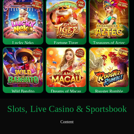
Lucky Neko
Fortune Tiger
Treasures of Aztec
Wild Bandito
Dreams of Macau
Rooster Rumble
Slots, Live Casino & Sportsbook
Content