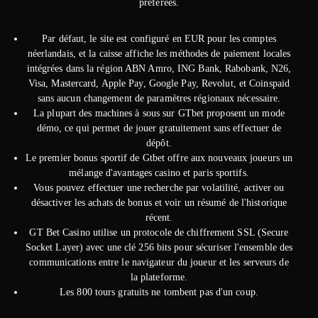
préférées.
Par défaut, le site est configuré en EUR pour les comptes
néerlandais, et la caisse affiche les méthodes de paiement locales
intégrées dans la région ABN Amro, ING Bank, Rabobank, N26,
Visa, Mastercard, Apple Pay, Google Pay, Revolut, et Coinspaid
sans aucun changement de paramètres régionaux nécessaire.
La plupart des machines à sous sur GTbet proposent un mode
démo, ce qui permet de jouer gratuitement sans effectuer de
dépôt.
Le premier bonus sportif de Gtbet offre aux nouveaux joueurs un
mélange d'avantages casino et paris sportifs.
Vous pouvez effectuer une recherche par volatilité, activer ou
désactiver les achats de bonus et voir un résumé de l'historique
récent.
GT Bet Casino utilise un protocole de chiffrement SSL (Secure
Socket Layer) avec une clé 256 bits pour sécuriser l'ensemble des
communications entre le navigateur du joueur et les serveurs de
la plateforme.
Les 800 tours gratuits ne tombent pas d'un coup.