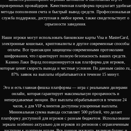
проверенных провайдеров. Качественная платформа предлагает удобные
методы пополнения счета и быстрый вывод средств. Профессиональная
служба поддержки, доступная в любое время, также свидетельствует о
серьезности заведения.
Наши игроки могут использовать банковские карты Visa и MasterCard,
электронные кошельки, криптовалюты и другие современные способы
оплаты. Все транзакции защищены современными протоколами
шифрования, что гарантирует полную безопасность ваших средств.
Казино Лаки Ворлд позиционируется как платформа для игроков,
которые ценят скорость вывода и честные условия. По данным casino.ru,
87% заявок на выплаты обрабатывается в течение 15 минут.
Это и есть главная фишка платформы — игра с реальными дилерами
онлайн, которая гарантирует максимальную прозрачность и
непередаваемые эмоции. Все выплаты обрабатываются в течение 24
часов, а для VIP-клиентов доступны ускоренные выплаты.
Минимальная сумма вывода составляет 500 рублей, что делает
платформу доступной для игроков с разным бюджетом. Использование
зеркала особенно актуально для игроков из регионов с ограниченным
доступом к азартным играм. Все данные аккаунта, включая баланс и