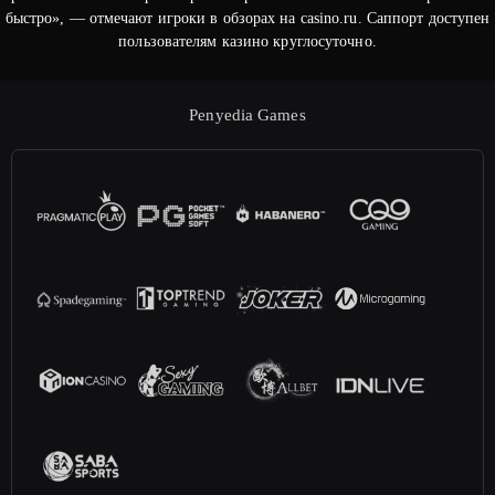
быстро», — отмечают игроки в обзорах на casino.ru. Саппорт доступен
пользователям казино круглосуточно.
Penyedia Games