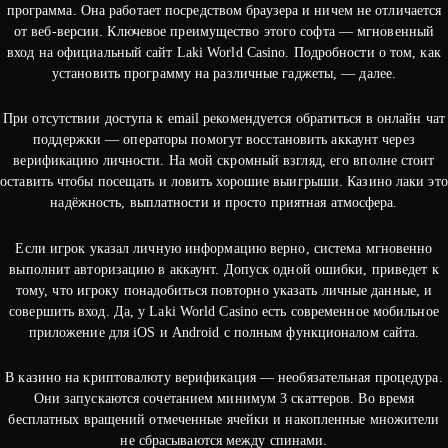
программа. Она работает посредством браузера и ничем не отличается
от веб-версии. Ключевое преимущество этого софта — мгновенный
вход на официальный сайт Laki World Casino. Подробности о том, как
установить программу на различные гаджеты, — далее.
При отсутствии доступа к email рекомендуется обратиться в онлайн чат
поддержки — операторы помогут восстановить аккаунт через
верификацию личности. На мой скромный взгляд, его вполне стоит
оставить чтобы посещать и ловить хорошие выигрыши. Казино лаки это
надёжность, выплатности и просто приятная атмосфера.
Если игрок указал личную информацию верно, система мгновенно
выполнит авторизацию в аккаунт. Допуск одной ошибки, приведет к
тому, что игроку понадобиться повторно указать личные данные, и
совершить вход. Да, у Laki World Casino есть современное мобильное
приложение для iOS и Android с полным функционалом сайта.
В казино на криптовалюту верификация — необязательная процедура.
Они запускаются сочетанием минимум 3 скаттеров. Во время
бесплатных вращений отмеченные ячейки и накопленные множители
не сбрасываются между спинами.