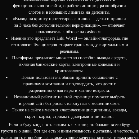
функциональности сайта, о работе саппорта, разнообразии
слотов и небольших лимитах на депозиты.
«Вывод на крипту протестировал лично — деньги пришли
за 3 часа без дополнительной верификации», — отмечает
пользователь в обзоре на casino.ru.
Именно это предлагает Laki World — онлайн-платформа, где
технология live-дилеров стирает грань между виртуальным и
реальным.
Платформа предлагает множество способов вывода средств,
включая банковские карты, электронные кошельки и
криптовалюты.
Новый пользователь обязан принять соглашение с
правилами компании и подтвердить, что достиг
разрешенного для игры в казино возраста.
Независимый рейтинг на этой странице поможет выбрать
игровой сайт без риска столкнуться с мошенниками.
Также на сайте имеются классические дисциплины, аркады,
скретч-карты, стримы с дилерами и не только.
Если и буду когда-то завязывать с казино, то больше всего буду
грустить о лаки. Вот где есть и внимательность к деталям, и честость, и
надежность и вообще все самые лучшие качества, которые только могут