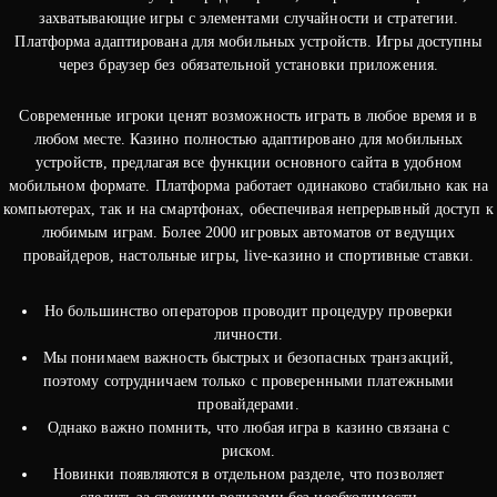
захватывающие игры с элементами случайности и стратегии.
Платформа адаптирована для мобильных устройств. Игры доступны
через браузер без обязательной установки приложения.
Современные игроки ценят возможность играть в любое время и в
любом месте. Казино полностью адаптировано для мобильных
устройств, предлагая все функции основного сайта в удобном
мобильном формате. Платформа работает одинаково стабильно как на
компьютерах, так и на смартфонах, обеспечивая непрерывный доступ к
любимым играм. Более 2000 игровых автоматов от ведущих
провайдеров, настольные игры, live-казино и спортивные ставки.
Но большинство операторов проводит процедуру проверки
личности.
Мы понимаем важность быстрых и безопасных транзакций,
поэтому сотрудничаем только с проверенными платежными
провайдерами.
Однако важно помнить, что любая игра в казино связана с
риском.
Новинки появляются в отдельном разделе, что позволяет