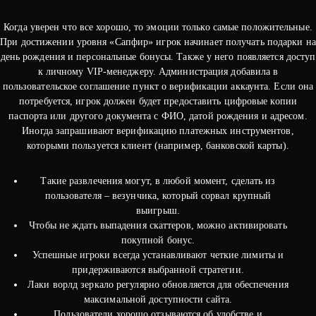
Когда уверен что все хорошо, то эмоции только самые положительные.
При достижении уровня «Сапфир» игрок начинает получать подарки на
день рождения и персональные бонусы. Также у него появляется доступ
к личному VIP-менеджеру. Администрация добавила в
пользовательское соглашение пункт о верификации аккаунта. Если она
потребуется, игрок должен будет предоставить цифровые копии
паспорта или другого документа с ФИО, датой рождения и адресом.
Иногда запрашивают верификацию платежных инструментов,
которыми пользуется клиент (например, банковской карты).
Такие развлечения могут, в любой момент, сделать из
пользователя – везунчика, который сорвал крупный
выигрыш.
Чтобы не ждать выпадения скаттеров, можно активировать
покупной бонус.
Успешные игроки всегда устанавливают четкие лимиты и
придерживаются выбранной стратегии.
Лаки ворлд зеркало регулярно обновляется для обеспечения
максимальной доступности сайта.
Пользователи хорошо отзываются об удобстве и