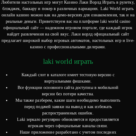
Любители настольных игр могут Казино Лаки Ворлд Играть в рулетку,
блэкджек, баккару и покер в различных вариациях. Laki World играть
онлайн казино можно как на демо-версиях для ознакомления, так и на
реальные деньги. Приветствуем вас на платформе laki world casino
официальный сайт — надежном игровом портале, где каждый игрок
найдет развлечения на свой вкус. Лаки ворлд официальный сайт
предлагает широкий выбор игровых автоматов, настольных игр и live-
казино с профессиональными дилерами.
laki world играть
Каждый слот в каталоге имеет тестовую версию с
виртуальными фишками.
Все функции основного сайта доступны в мобильной
версии без потери качества.
Мы также разберем, какие шаги необходимо выполнить
перед подачей заявки на вывод и как избежать
распространенных ошибок.
Laki зеркало регулярно обновляется и предоставляется
игрокам через официальные каналы связи.
Наше приложение разработано с учетом последних