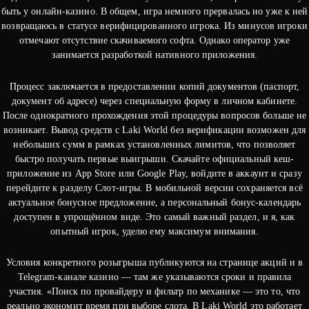
быть у онлайн-казино. В общем, игра немного прервалась но уже к ней
возвращаюсь в статусе верифицированного игрока. Из минусов игроки
отмечают отсутствие скачиваемого софта. Однако оператор уже
занимается разработкой нативного приложения.
Процесс заключается в предоставлении копий документов (паспорт,
документ об адресе) через специальную форму в личном кабинете.
После однократного прохождения этой процедуры вопросов больше не
возникает. Вывод средств с Laki World без верификации возможен для
небольших сумм в рамках установленных лимитов, что позволяет
быстро получать первые выигрыши. Скачайте официальный кеш-
приложение из App Store или Google Play, войдите в аккаунт и сразу
перейдите к разделу Слот-игры. В мобильной версии сохраняется всё
актуальное бонусное предложение, а персональный бонус-календарь
доступен в упрощённом виде. Это самый важный раздел, и я, как
опытный игрок, уделю ему максимум внимания.
Условия конкретного розыгрыша публикуются на странице акций и в
Telegram-канале казино — там же указываются сроки и правила
участия. «Поиск по провайдеру и фильтр по механике — это то, что
реально экономит время при выборе слота. В Laki World это работает