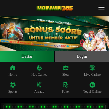
Beranda
Slot Online
Live Casino
Sportsbook
Arcade
Togel Online
Daftar
Login
Poker
Whatsapp
Home
Hot Games
Slots
Live Casino
Telegram
Sports
Arcade
Poker
Togel Online
Livechat