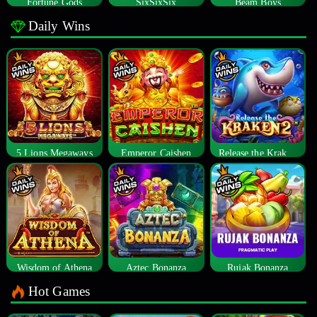
Fortune Gods
SixSixSix
Beam Boys
Daily Wins
5 Lions Megaways
Emperor Caishen
Release the Kraken 2
Wisdom of Athena
Aztec Bonanza
Rujak Bonanza
Hot Games