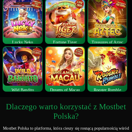
Lucky Neko
Fortune Tiger
Treasures of Aztec
Wild Bandito
Dreams of Macau
Rooster Rumble
Dlaczego warto korzystać z Mostbet
Polska?
Mostbet Polska to platforma, która cieszy się rosnącą popularnością wśród