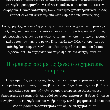
επιλογές προσαρμογής, ενώ άλλες εστιάζουν στην απλότητα και την
ευχρηστία. Η καλή κατανόηση των διαθέσιμων χαρακτηριστικών θα σας
επιτρέψει να επιλέξετε την πιο κατάλληλη για τις ανάγκες σας.
Τέλος, μην ξεχνάτε να ελέγχετε την εμπειρία άλλων χρηστών. Κριτικές και
αξιολογήσεις από άλλους παίκτες μπορούν να προσφέρουν πολύτιμες
πληροφορίες σχετικά με την αξιοπιστία και την ποιότητα των υπηρεσιών
κάθε στοιχηματικής εταιρείας. Η εμπειρία των άλλων μπορεί να σας
καθοδηγήσει στην επιλογή μιας αξιόπιστης πλατφόρμας που θα σας
εξασφαλίσει μια ευχάριστη και ασφαλή εμπειρία στοιχηματισμού.
Η εμπειρία σας με τις ξένες στοιχηματικές
εταιρείες
Η εμπειρία σας με τις ξένες στοιχηματικές εταιρείες μπορεί να είναι
καθοριστική για το πώς αντιλαμβάνεστε τον τζόγο. Έχοντας πρόσβαση σε
ποικιλία στοιχηματικών πλατφορμών, μπορείτε να εξερευνήσετε
διαφορετικές στρατηγικές και μεθόδους στοιχηματισμού. Η δυνατότητα να
συγκρίνετε τις επιλογές σας και να βρείτε την καλύτερη προσφορά είναι ένα
από τα βασικά πλεονεκτήματα του online στοιχηματισμού.