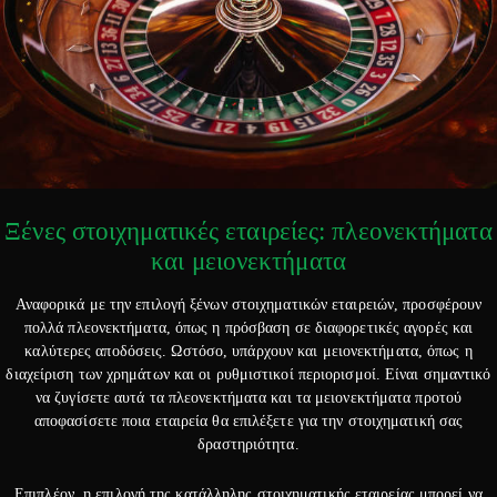
Ξένες στοιχηματικές εταιρείες: πλεονεκτήματα
και μειονεκτήματα
Αναφορικά με την επιλογή ξένων στοιχηματικών εταιρειών, προσφέρουν
πολλά πλεονεκτήματα, όπως η πρόσβαση σε διαφορετικές αγορές και
καλύτερες αποδόσεις. Ωστόσο, υπάρχουν και μειονεκτήματα, όπως η
διαχείριση των χρημάτων και οι ρυθμιστικοί περιορισμοί. Είναι σημαντικό
να ζυγίσετε αυτά τα πλεονεκτήματα και τα μειονεκτήματα προτού
αποφασίσετε ποια εταιρεία θα επιλέξετε για την στοιχηματική σας
δραστηριότητα.
Επιπλέον, η επιλογή της κατάλληλης στοιχηματικής εταιρείας μπορεί να