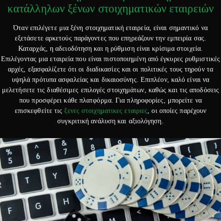
κατάλληλων ξένων στοιχηματικών εταιρειών
Όταν επιλέγετε μια ξένη στοιχηματική εταιρεία, είναι σημαντικό να
εξετάσετε αρκετούς παράγοντες που επηρεάζουν την εμπειρία σας.
Καταρχάς, η αδειοδότηση και η ρύθμιση είναι κρίσιμα στοιχεία.
Επιλέγοντας μια εταιρεία που είναι πιστοποιημένη από έγκυρες ρυθμιστικές
αρχές, εξασφαλίζετε ότι οι διαδικασίες και οι πολιτικές τους τηρούν τα
υψηλά πρότυπα ασφαλείας και δικαιοσύνης. Επιπλέον, καλό είναι να
μελετήσετε τις διαθέσιμες επιλογές στοιχημάτων, καθώς και τις αποδόσεις
που προσφέρει κάθε πλατφόρμα. Για πληροφορίες, μπορείτε να
επισκεφθείτε τις
ξενες στοιχηματικες εταιριες
, οι οποίες παρέχουν
συγκριτική ανάλυση και αξιολόγηση.