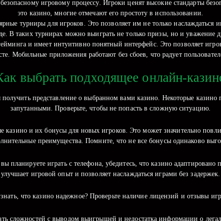
безопасному игровому процессу. Игроки ценят высокие стандарты безо
это казино, многие отмечают его простоту в использовании.
рные турниры для игроков. Это позволяет им не только наслаждаться и
де. В таких турнирах можно выиграть не только призы, но и уважение д
ейминга и имеет интуитивно понятный интерфейс. Это позволяет игрок
сте. Мобильные приложения работают без сбоев, что радует пользовател
Как выбрать подходящее онлайн-казин
ы получить представление о выбранном вами казино. Некоторые казино 
запутанными. Проверьте, чтобы не попасть в сложную ситуацию.
е казино и их бонусы для новых игроков. Это может значительно повли
лнительные преимущества. Помните, что не все бонусы одинаково выг
вы планируете играть с телефона, убедитесь, что казино адаптировано
улучшает игровой опыт и позволяет наслаждаться играми без задержек.
узнать, что казино надежное? Проверьте наличие лицензий и отзывы игр
ь сложностей с выводом выигрышей и недостатка информации о легаль