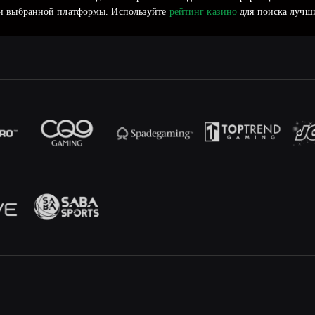
ти выбранной платформы. Используйте
рейтинг казино
для поиска лучши