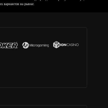
х вариантов на рынке.