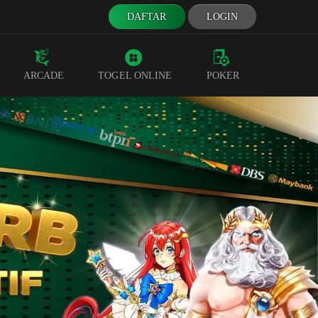
DAFTAR
LOGIN
ARCADE
TOGEL ONLINE
POKER