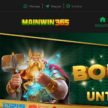
Whatsapp
Telegram
Livechat
BERAN