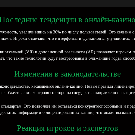
Последние тенденции в онлайн-казин
лярность, увеличившись на 30% по числу пользователей. Это связано 
пными. Игроки отмечают, что интерфейсы и функционал улучшились, чт
виртуальной (VR) и дополненной реальности (AR) позволяет игрокам п
ет, что такие технологии будут востребованы в ближайшие годы, спос
Изменения в законодательстве
конодательстве, касающемся онлайн-казино. Новые правила лицензирова
гр. Ужесточение контроля со стороны государства направлено на защит
андартам. Это позволяет им оставаться конкурентоспособными и предл
едостаток информации о лицензированных казино, что может вызывать 
Реакция игроков и экспертов