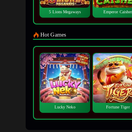
5 Lions Megaways
Emperor Caishe
Hot Games
Lucky Neko
Fortune Tiger