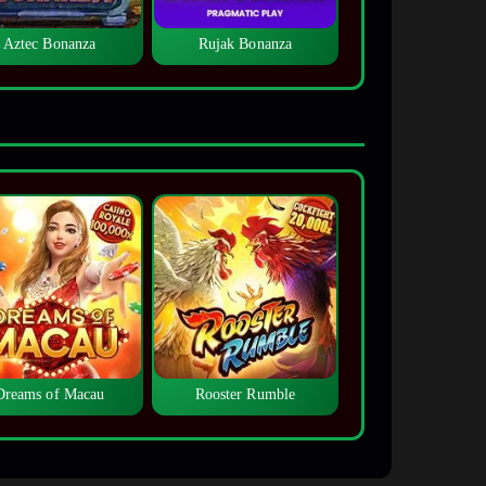
Aztec Bonanza
Rujak Bonanza
Dreams of Macau
Rooster Rumble