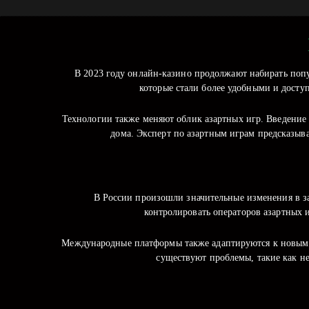
В 2023 году онлайн-казино продолжают набирать попу
которые стали более удобными и досту
Технологии также меняют облик азартных игр. Введение 
дома. Эксперт по азартным играм предсказыва
В России произошли значительные изменения в за
контролировать операторов азартных и
Международные платформы также адаптируются к новым ст
существуют проблемы, такие как н