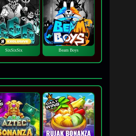
SixSixSix
Beam Boys