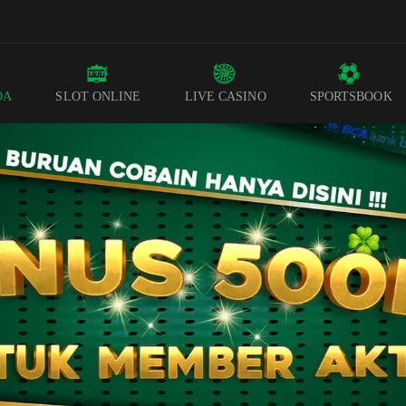
DA
SLOT ONLINE
LIVE CASINO
SPORTSBOOK